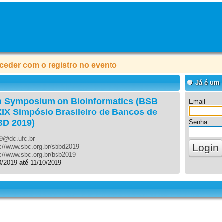
oceder com o registro no evento
Já é um
ian Symposium on Bioinformatics (BSB
Email
XIX Simpósio Brasileiro de Bancos de
BD 2019)
Senha
9@dc.ufc.br
p://www.sbc.org.br/sbbd2019
p://www.sbc.org.br/bsb2019
0/2019
até
11/10/2019