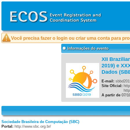
Você precisa fazer o login ou criar uma conta para pr
Informações do evento
XII Brazil
2019) e XX
Dados (SB
E-mail:
sbbd201
Site Oficial:
htt
Site Oficial:
htt
A partir de
07/1
Sociedade Brasileira de Computação (SBC)
Portal:
http://www.sbc.org.br/