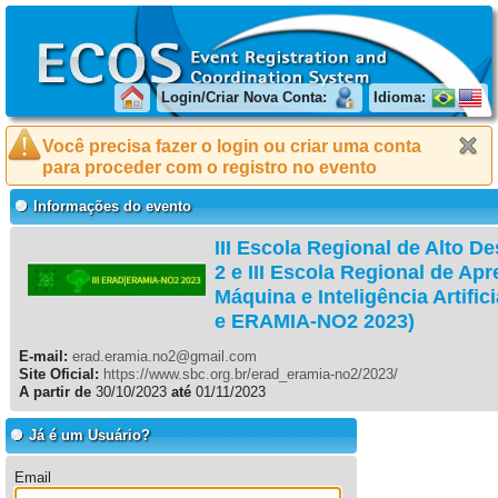
Login/Criar Nova Conta:
Idioma:
Você precisa fazer o login ou criar uma conta
para proceder com o registro no evento
Informações do evento
III Escola Regional de Alto 
2 e III Escola Regional de Ap
Máquina e Inteligência Artific
e ERAMIA-NO2 2023)
E-mail:
erad.eramia.no2@gmail.com
Site Oficial:
https://www.sbc.org.br/erad_eramia-no2/2023/
A partir de
30/10/2023
até
01/11/2023
Já é um Usuário?
Email