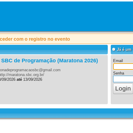
oceder com o registro no evento
Já é um
 SBC de Programação (Maratona 2026)
Email
tonadeprogramacaosbc@gmail.com
Senha
http://maratona.sbc.org.br/
/09/2026
até
13/09/2026