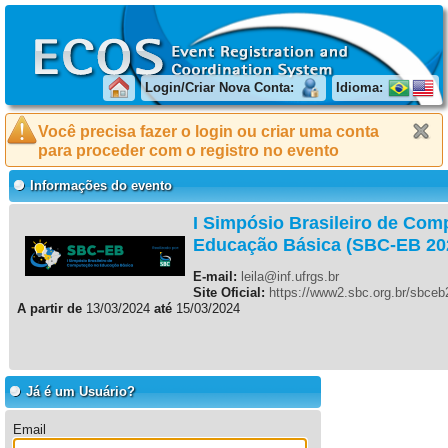
Login/Criar Nova Conta:
Idioma:
Você precisa fazer o login ou criar uma conta
para proceder com o registro no evento
Informações do evento
I Simpósio Brasileiro de Com
Educação Básica (SBC-EB 20
E-mail:
leila@inf.ufrgs.br
Site Oficial:
https://www2.sbc.org.br/sbce
A partir de
13/03/2024
até
15/03/2024
Já é um Usuário?
Email